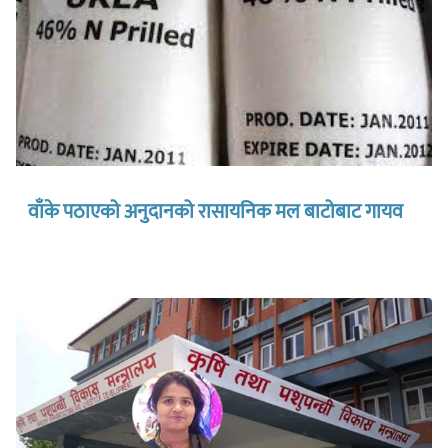
वाँके पठाएको अनुदानको रासायनिक मल बाटोबाट गायव