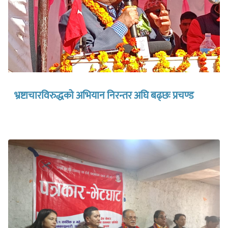
भ्रष्टाचारविरुद्धको अभियान निरन्तर अघि बढ्छः प्रचण्ड