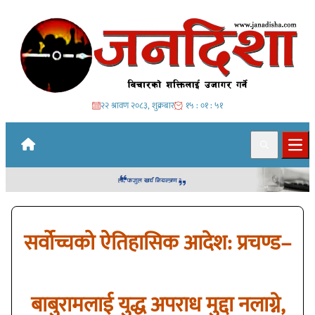
Skip to content
२२ श्रावण २०८३, शुक्रबार
१५ : ०१ : ५३
Search
Ope
सर्वोच्चको ऐतिहासिक आदेश: प्रचण्ड–
बाबुरामलाई युद्ध अपराध मुद्दा नलाग्ने,