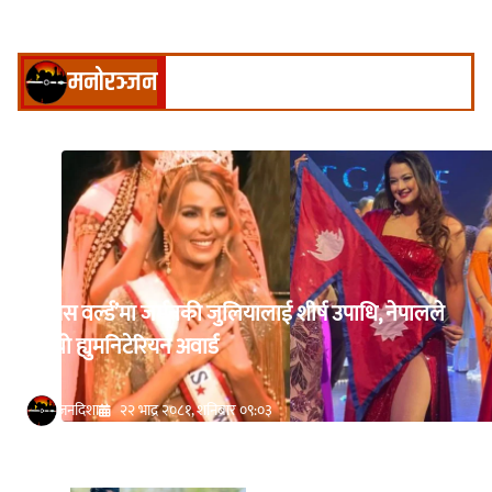
मनोरञ्जन
‘मिसेस वर्ल्ड’मा जर्मनकी जुलियालाई शीर्ष उपाधि, नेपालले
जित्यो ह्युमनिटेरियन अवार्ड
जनदिशा
२२ भाद्र २०८१, शनिबार ०९:०३