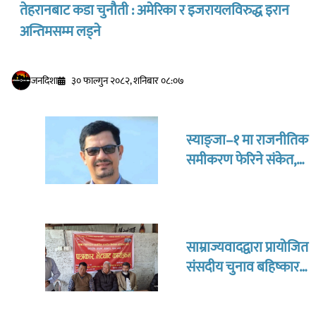
तेहरानबाट कडा चुनौती : अमेरिका र इजरायलविरुद्ध इरान
अन्तिमसम्म लड्ने
जनदिशा
३० फाल्गुन २०८२, शनिबार ०८:०७
स्याङ्जा–१ मा राजनीतिक
समीकरण फेरिने संकेत,
शैलेन्द्र घिमिरे केन्द्रमा
साम्राज्यवादद्वारा प्रायोजित
संसदीय चुनाव बहिष्कार
नगरे जनताको भविष्य
सकिन्छ : रामसिंह श्रीष