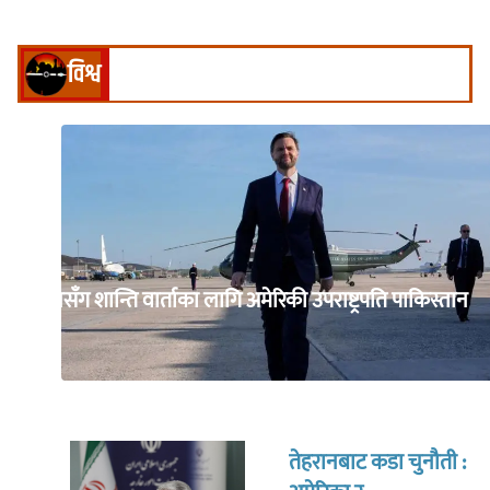
विश्व
इरानसँग शान्ति वार्ताका लागि अमेरिकी उपराष्ट्रपति पाकिस्तान
जाँदै
तेहरानबाट कडा चुनौती :