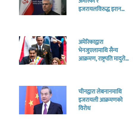
अमेरिका र
इजरायलविरुद्ध इरान
अन्तिमसम्म लड्ने
अमेरिकाद्वारा
भेनजुएलामाथि सैन्य
आक्रमण, राष्ट्रपति मादुरो
नियन्त्रणमा परेको
बीबीसीको दाबी
चीनद्वारा लेबनानमाथि
इजरायली आक्रमणको
विरोध