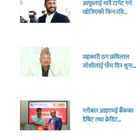
आफूलाई मात्रै टार्गेट गर्न
खोजिएको किन:रवि
लामिछानेले
सहकारी ठग छविलाल
जोशीलाई पाँच दिन थुनामा
राख्न अनुमति
ग्लोबल आइएमई बैंकका
डेबिट तथा क्रेडिट
कार्डबाहकलाई बिग
मार्टमा १० प्रतिशत छुट