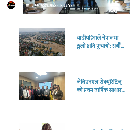
जनदिशा
७ पुष २०८१, आईतवार २२:४१
बाढीपहिराले नेपालमा
ठूलो क्षति पुर्‍यायो: सयौंको
मृत्यु, हजारौँ विस्थापित
जेबिएनएल सेक्यूरिटिज्
को प्रथम वार्षिक साधारण
सभा सम्पन्न, ग्लोबल
आईएमई सेक्यूरिटिज
लिमिटेडमा परिवर्तन हुँदै