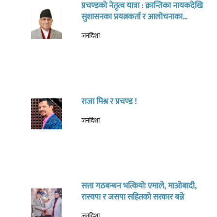
प्रचण्डको नेतृत्व यात्रा : क्रान्तिका नायकदेखि
सुशासनका प्रयत्नकर्ता र आलोचनाका
पात्रसम्म:नवराज सिंखडा ‘जिज्ञासु’
जनदिशा
राजा मिश्र र प्रचण्ड !
जनदिशा
सत्ता गठबन्धन भत्कियोः एमाले, माओबादी,
रास्वपा र जसपा सहितको सरकार बन्ने
जनदिशा