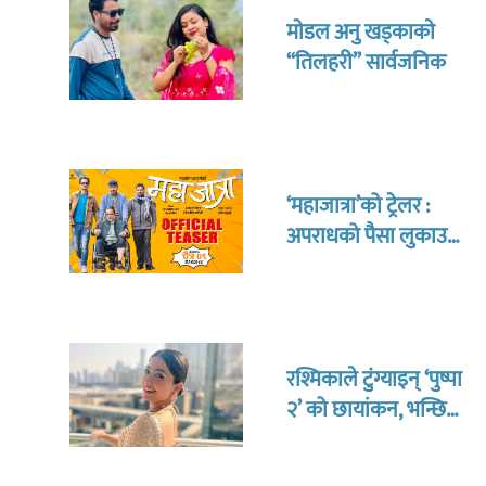
माेडल अनु खड्काकाे
“तिलहरी” सार्वजनिक
‘महाजात्रा’को ट्रेलर :
अपराधको पैसा लुकाउन
गर्ने संघर्ष
रश्मिकाले टुंग्याइन् ‘पुष्पा
२’ को छायांकन, भन्छिन्-
उत्तर-दक्षिण एक हुनुपर्ने
बेला आयो