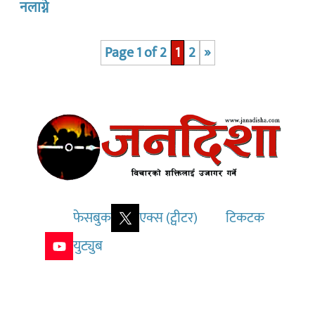
नलाग्ने
Page 1 of 2
1
2
»
फेसबुक
एक्स (ट्वीटर)
टिकटक
युट्युब