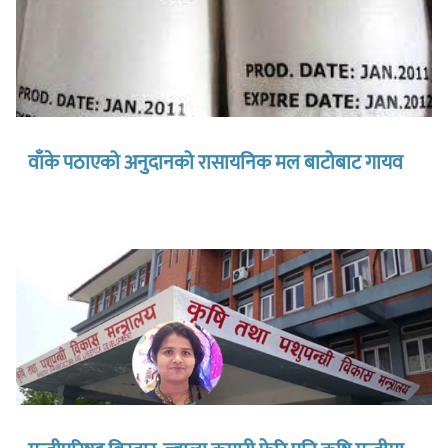
वाँके पठाएको अनुदानको रासायनिक मल बाटोबाट गायव