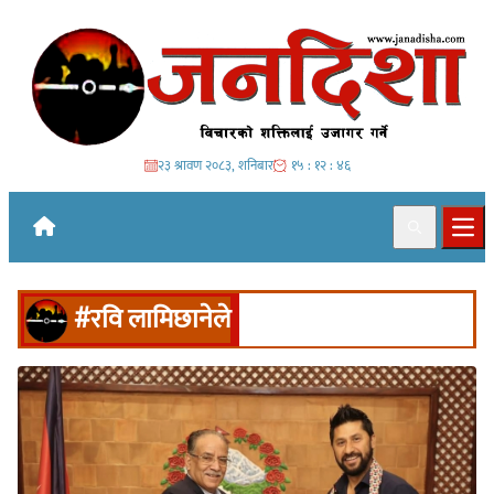
Skip to content
२३ श्रावण २०८३, शनिबार
१५ : १२ : ४६
Search
Ope
#रवि लामिछानेले