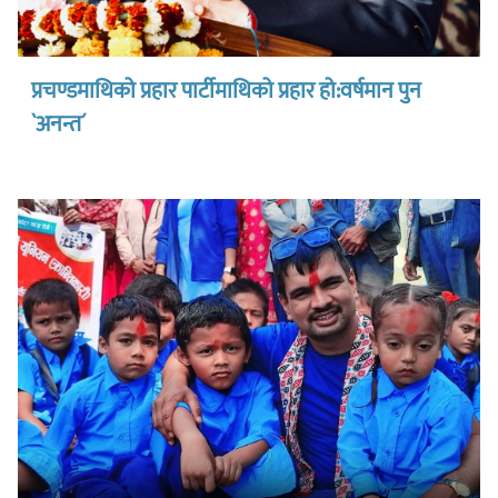
प्रचण्डमाथिको प्रहार पार्टीमाथिको प्रहार हो:वर्षमान पुन
`अनन्त´