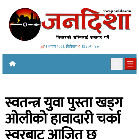
Skip to content
२१ श्रावण २०८३, बिहीबार
१३ : ०९ : ४९
Search
Ope
स्वतन्त्र युवा पुस्ता खड्ग
ओलीको हावादारी चर्का
स्वरबाट आजित छ