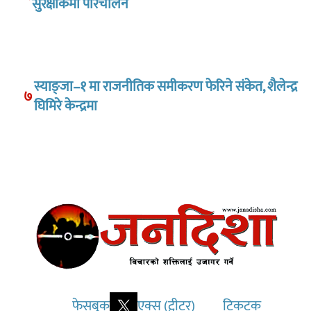
सुरक्षाकर्मी परिचालन
स्याङ्जा–१ मा राजनीतिक समीकरण फेरिने संकेत, शैलेन्द्र
७
घिमिरे केन्द्रमा
फेसबुक
एक्स (ट्वीटर)
टिकटक