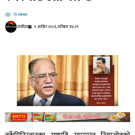
15 views
जनदिशा
५ आश्विन २०८१, शनिबार १४:२९