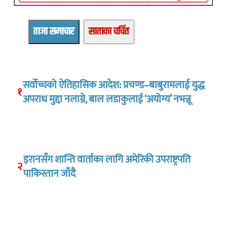
ताजा समाचार
साताका चर्चित
सर्वोच्चको ऐतिहासिक आदेश: प्रचण्ड–बाबुरामलाई युद्ध
१
अपराध मुद्दा नलाग्ने, बाल लडाकुलाई ‘अयोग्य’ नभन्नू
इरानसँग शान्ति वार्ताका लागि अमेरिकी उपराष्ट्रपति
२
पाकिस्तान जाँदै