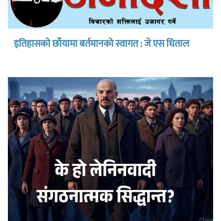
इतिहासको छाँयामा बर्तमानको स्वागत : जे एस धिताल