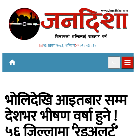
Skip to content
२३ श्रावण २०८३, शनिबार
०९ : ०३ : ३६
Search
Ope
भोलिदेखि आइतबार सम्म
देशभर भीषण वर्षा हुने !
५६ जिल्लामा ‘रेडअलर्ट’