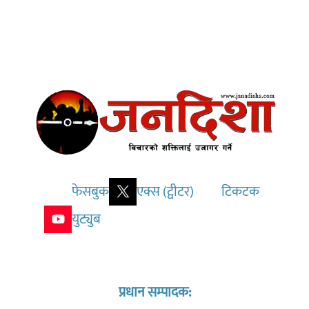
फेसबुक
एक्स (ट्वीटर)
टिकटक
युट्युब
प्रधान सम्पादक: