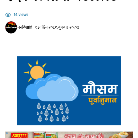
14 views
जनदिशा
९ आश्विन २०८१, बुधबार २०:०७