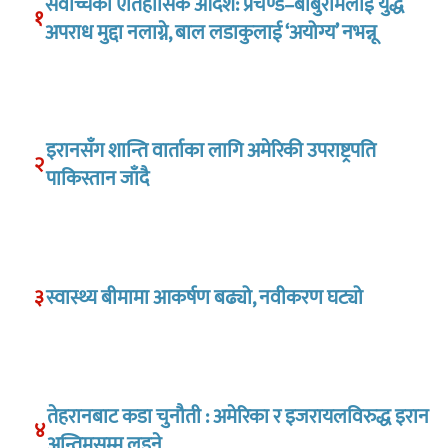
सर्वोच्चको ऐतिहासिक आदेश: प्रचण्ड–बाबुरामलाई युद्ध
१
अपराध मुद्दा नलाग्ने, बाल लडाकुलाई ‘अयोग्य’ नभन्नू
इरानसँग शान्ति वार्ताका लागि अमेरिकी उपराष्ट्रपति
२
पाकिस्तान जाँदै
३
स्वास्थ्य बीमामा आकर्षण बढ्यो, नवीकरण घट्यो
तेहरानबाट कडा चुनौती : अमेरिका र इजरायलविरुद्ध इरान
४
अन्तिमसम्म लड्ने