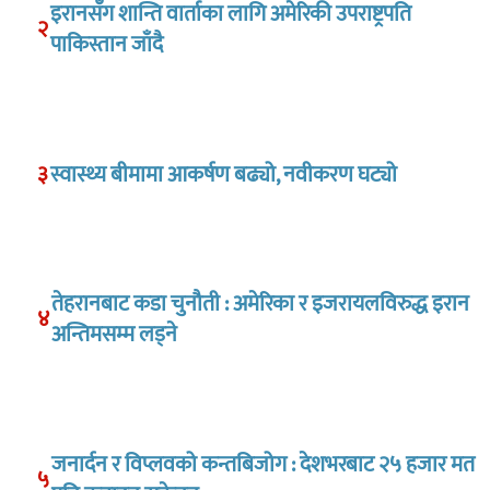
इरानसँग शान्ति वार्ताका लागि अमेरिकी उपराष्ट्रपति
२
पाकिस्तान जाँदै
३
स्वास्थ्य बीमामा आकर्षण बढ्यो, नवीकरण घट्यो
तेहरानबाट कडा चुनौती : अमेरिका र इजरायलविरुद्ध इरान
४
अन्तिमसम्म लड्ने
जनार्दन र विप्लवको कन्तबिजोग : देशभरबाट २५ हजार मत
५