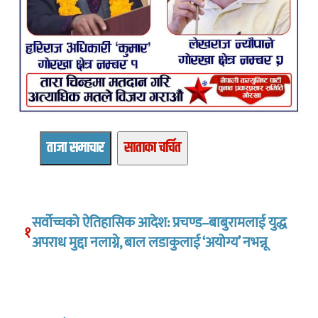
ताजा समाचार
साताका चर्चित
सर्वोच्चको ऐतिहासिक आदेश: प्रचण्ड–बाबुरामलाई युद्ध
१
अपराध मुद्दा नलाग्ने, बाल लडाकुलाई ‘अयोग्य’ नभन्नू