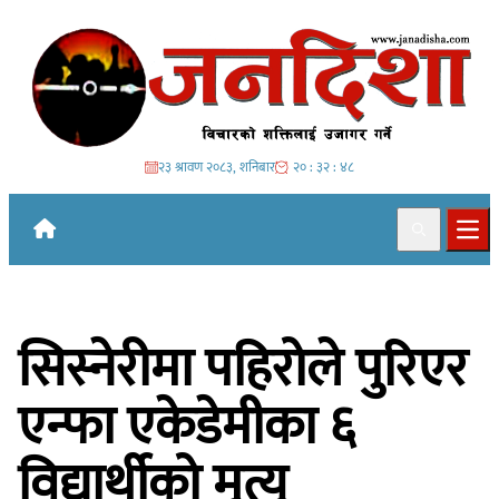
Skip to content
२३ श्रावण २०८३, शनिबार
२० : ३२ : ४९
Search
Ope
सिस्नेरीमा पहिरोले पुरिएर
एन्फा एकेडेमीका ६
विद्यार्थीको मृत्यु