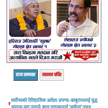
ताजा समाचार
साताका चर्चित
सर्वोच्चको ऐतिहासिक आदेश: प्रचण्ड–बाबुरामलाई युद्ध
१
अपराध मुद्दा नलाग्ने, बाल लडाकुलाई ‘अयोग्य’ नभन्नू