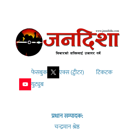
फेसबुक
एक्स (ट्वीटर)
टिकटक
युट्युब
प्रधान सम्पादक:
चन्द्रमान श्रेष्ठ