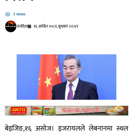
3 views
जनदिशा
१६ आश्विन २०८१, बुधबार ०२:४९
बेइजिङ,१६ असोज। इजरायलले लेबनानमा स्थल