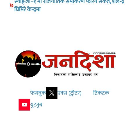
स्याङ्जा–१ मा राजनीतिक समीकरण फेरिने संकेत, शैलेन्द्र
७
घिमिरे केन्द्रमा
फेसबुक
एक्स (ट्वीटर)
टिकटक
युट्युब