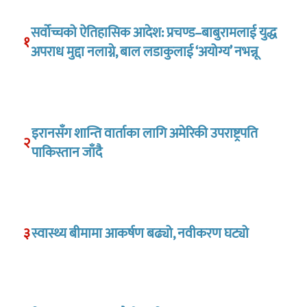
सर्वोच्चको ऐतिहासिक आदेश: प्रचण्ड–बाबुरामलाई युद्ध
१
अपराध मुद्दा नलाग्ने, बाल लडाकुलाई ‘अयोग्य’ नभन्नू
इरानसँग शान्ति वार्ताका लागि अमेरिकी उपराष्ट्रपति
२
पाकिस्तान जाँदै
३
स्वास्थ्य बीमामा आकर्षण बढ्यो, नवीकरण घट्यो