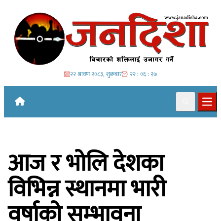
Skip to content
२२ श्रावण २०८३, शुक्रबार
२२ : ०६ : २८
Search
Ope
आज र भोलि देशका
विभिन्न स्थानमा भारी
वर्षाको सम्भावना