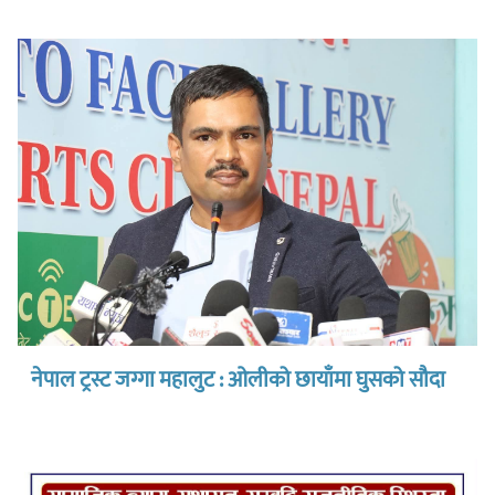
नेपाल ट्रस्ट जग्गा महालुट : ओलीको छायाँमा घुसको सौदा