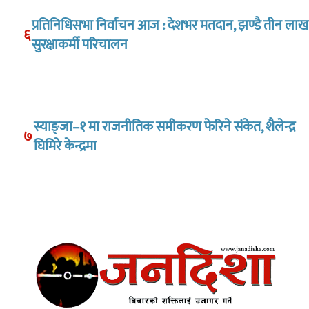
प्रतिनिधिसभा निर्वाचन आज : देशभर मतदान, झण्डै तीन लाख
६
सुरक्षाकर्मी परिचालन
स्याङ्जा–१ मा राजनीतिक समीकरण फेरिने संकेत, शैलेन्द्र
७
घिमिरे केन्द्रमा