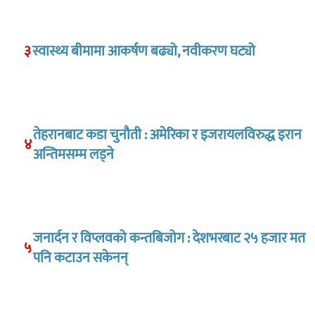
३
स्वास्थ्य बीमामा आकर्षण बढ्यो, नवीकरण घट्यो
तेहरानबाट कडा चुनौती : अमेरिका र इजरायलविरुद्ध इरान
४
अन्तिमसम्म लड्ने
जनार्दन र विप्लवको कन्तबिजोग : देशभरबाट २५ हजार मत
५
पनि कटाउन सकेनन्