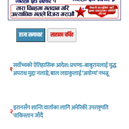
ताजा समाचार
साताका चर्चित
सर्वोच्चको ऐतिहासिक आदेश: प्रचण्ड–बाबुरामलाई युद्ध
१
अपराध मुद्दा नलाग्ने, बाल लडाकुलाई ‘अयोग्य’ नभन्नू
इरानसँग शान्ति वार्ताका लागि अमेरिकी उपराष्ट्रपति
२
पाकिस्तान जाँदै