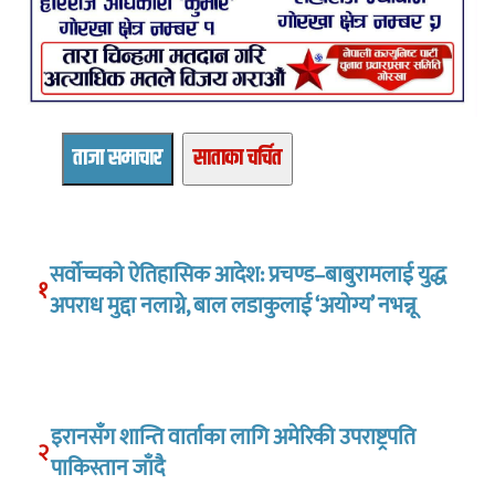
ताजा समाचार
साताका चर्चित
सर्वोच्चको ऐतिहासिक आदेश: प्रचण्ड–बाबुरामलाई युद्ध
१
अपराध मुद्दा नलाग्ने, बाल लडाकुलाई ‘अयोग्य’ नभन्नू
इरानसँग शान्ति वार्ताका लागि अमेरिकी उपराष्ट्रपति
२
पाकिस्तान जाँदै