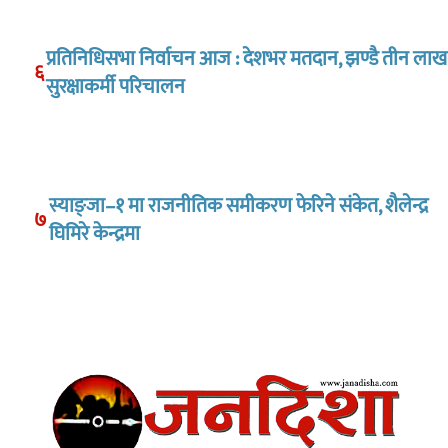
प्रतिनिधिसभा निर्वाचन आज : देशभर मतदान, झण्डै तीन लाख
६
सुरक्षाकर्मी परिचालन
स्याङ्जा–१ मा राजनीतिक समीकरण फेरिने संकेत, शैलेन्द्र
७
घिमिरे केन्द्रमा