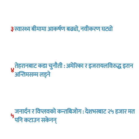
३
स्वास्थ्य बीमामा आकर्षण बढ्यो, नवीकरण घट्यो
तेहरानबाट कडा चुनौती : अमेरिका र इजरायलविरुद्ध इरान
४
अन्तिमसम्म लड्ने
जनार्दन र विप्लवको कन्तबिजोग : देशभरबाट २५ हजार मत
५
पनि कटाउन सकेनन्