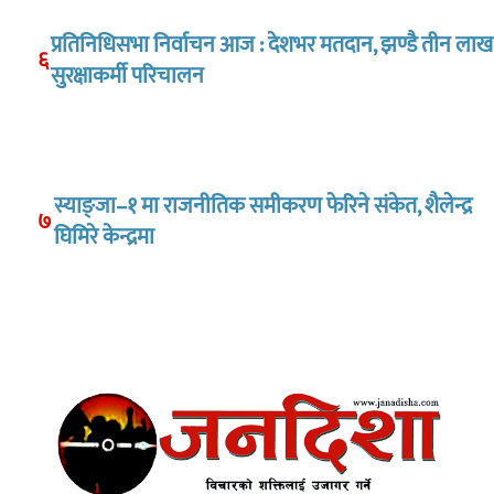
प्रतिनिधिसभा निर्वाचन आज : देशभर मतदान, झण्डै तीन लाख
६
सुरक्षाकर्मी परिचालन
स्याङ्जा–१ मा राजनीतिक समीकरण फेरिने संकेत, शैलेन्द्र
७
घिमिरे केन्द्रमा