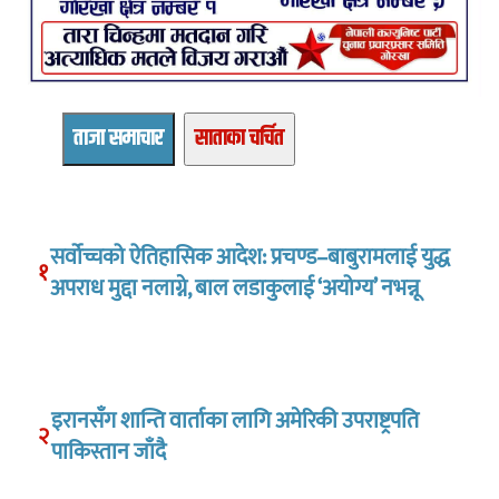
ताजा समाचार
साताका चर्चित
सर्वोच्चको ऐतिहासिक आदेश: प्रचण्ड–बाबुरामलाई युद्ध
१
अपराध मुद्दा नलाग्ने, बाल लडाकुलाई ‘अयोग्य’ नभन्नू
इरानसँग शान्ति वार्ताका लागि अमेरिकी उपराष्ट्रपति
२
पाकिस्तान जाँदै