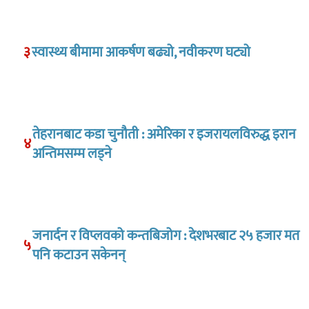
३
स्वास्थ्य बीमामा आकर्षण बढ्यो, नवीकरण घट्यो
तेहरानबाट कडा चुनौती : अमेरिका र इजरायलविरुद्ध इरान
४
अन्तिमसम्म लड्ने
जनार्दन र विप्लवको कन्तबिजोग : देशभरबाट २५ हजार मत
५
पनि कटाउन सकेनन्