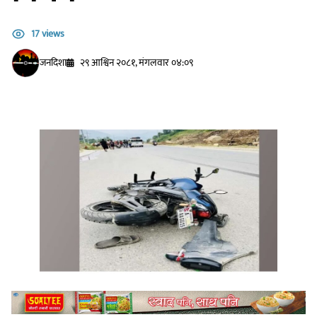
17 views
जनदिशा
२९ आश्विन २०८१, मंगलवार ०४:०९