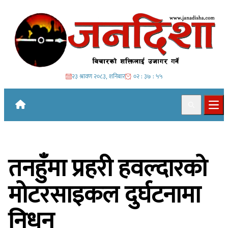
Skip to content
२३ श्रावण २०८३, शनिबार
०२ : ३७ : ५६
Search
Ope
तनहुँमा प्रहरी हवल्दारको
मोटरसाइकल दुर्घटनामा
निधन