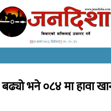
२१ श्रावण २०८३, बिहीबार
१५ : २० : ३७
बढ्यो भने ०८४ मा हावा खान्छ