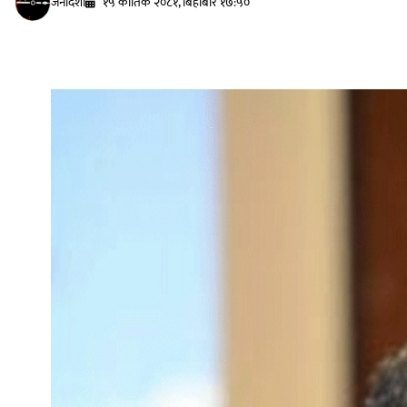
जनदिशा
१५ कार्तिक २०८१, बिहीबार १७:५०