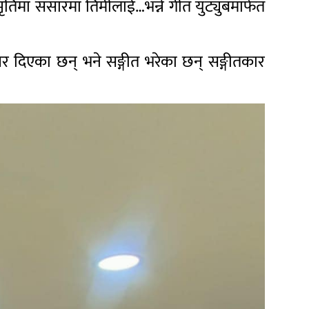
िमा संसारमा तिमीलाई…भन्ने गीत युट्युबमार्फत
स्वर दिएका छन् भने सङ्गीत भरेका छन् सङ्गीतकार