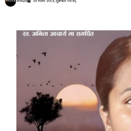
जनदिशा
२१ मंसिर २०८१, शुक्रबार ०५:१६