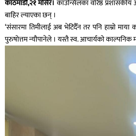
काठमाडौं,२१ मंसिर।
काउन्सिलका वरिष्ठ प्रशासकीय अ
बाहिर ल्याएका छन् ।
‘संसारमा तिमीलाई अब भेटिदैँन तर पनि हाम्रो माया क
पुरुषोत्तम न्यौपानेले । यस्तै स्व. आचार्यको काल्प