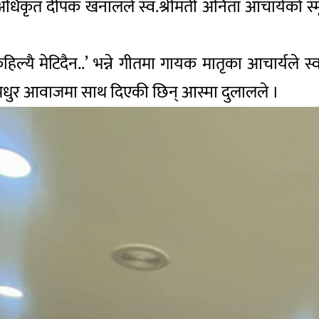
धिकृत दीपक खनालले स्व.श्रीमती अनिता आचार्यको स्मृत
हिल्यै मेटिदैन..’ भन्ने गीतमा गायक मातृका आचार्यले 
निक मधुर आवाजमा साथ दिएकी छिन् आस्मा दुलालले ।