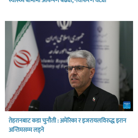
स्वास्थ्य बीमामा आकर्षण बढ्यो, नवीकरण घट्यो
तेहरानबाट कडा चुनौती : अमेरिका र इजरायलविरुद्ध इरान
अन्तिमसम्म लड्ने