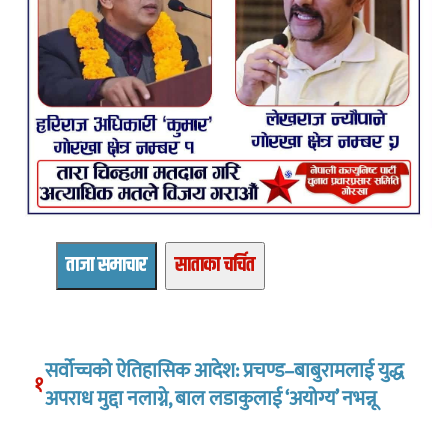
ताजा समाचार
साताका चर्चित
सर्वोच्चको ऐतिहासिक आदेश: प्रचण्ड–बाबुरामलाई युद्ध
१
अपराध मुद्दा नलाग्ने, बाल लडाकुलाई ‘अयोग्य’ नभन्नू