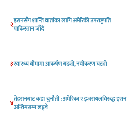
इरानसँग शान्ति वार्ताका लागि अमेरिकी उपराष्ट्रपति
२
पाकिस्तान जाँदै
३
स्वास्थ्य बीमामा आकर्षण बढ्यो, नवीकरण घट्यो
तेहरानबाट कडा चुनौती : अमेरिका र इजरायलविरुद्ध इरान
४
अन्तिमसम्म लड्ने