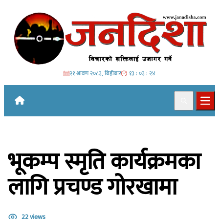
Skip to content
२१ श्रावण २०८३, बिहीबार
१३ : ०३ : २५
Search
Ope
भूकम्प स्मृति कार्यक्रमका
लागि प्रचण्ड गोरखामा
22 views