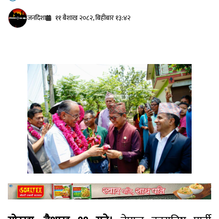
जनदिशा
११ बैशाख २०८२, बिहीबार १३:४२