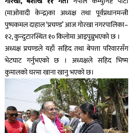
गोरखा, बैशाख ११ गते।
नेपाल कम्युनिष्ट पार्टी
(माओवादी केन्द्र)का अध्यक्ष तथा पूर्वप्रधानमन्त्री
पुष्पकमल दाहाल ‘प्रचण्ड’ आज गोरखा नगरपालिका–
१२, कुन्दुटारस्थित १० किलोमा आइपुग्नुभएको छ ।
अध्यक्ष प्रचण्डले यहाँ सहिद तथा बेपत्ता परिवारसँग
भेटघाट गर्नुभएको छ । अध्यक्षले सहिद भिष्म
कुमालको घरमा खाना खानु भएको छ।