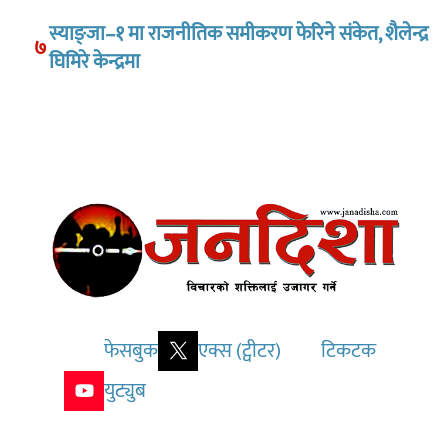
स्याङ्जा–१ मा राजनीतिक समीकरण फेरिने संकेत, शैलेन्द्र
७
घिमिरे केन्द्रमा
फेसबुक
एक्स (ट्वीटर)
टिकटक
युट्युब