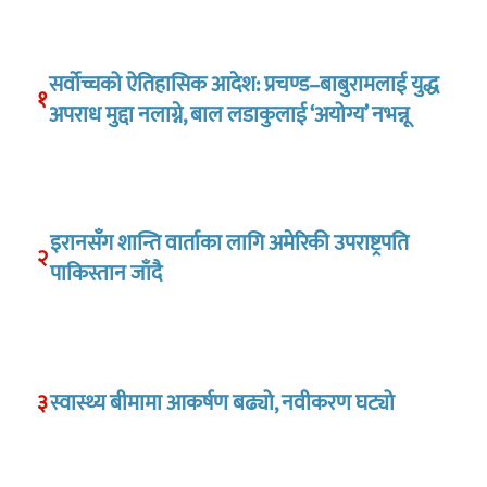
सर्वोच्चको ऐतिहासिक आदेश: प्रचण्ड–बाबुरामलाई युद्ध
१
अपराध मुद्दा नलाग्ने, बाल लडाकुलाई ‘अयोग्य’ नभन्नू
इरानसँग शान्ति वार्ताका लागि अमेरिकी उपराष्ट्रपति
२
पाकिस्तान जाँदै
३
स्वास्थ्य बीमामा आकर्षण बढ्यो, नवीकरण घट्यो