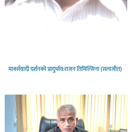
मार्क्सवादी दर्शनको प्रादुर्भाव:राजन तिमिल्सिना (सत्यजीत)