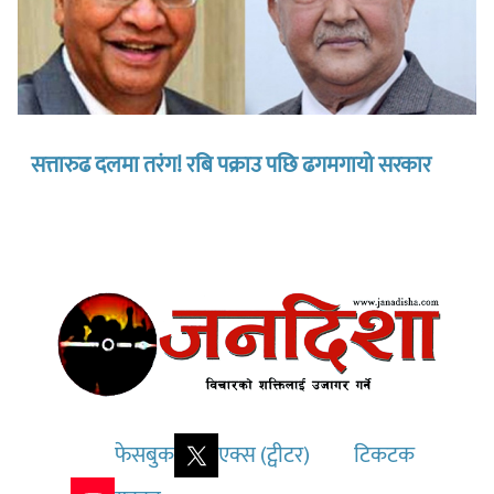
सत्तारुढ दलमा तरंग! रबि पक्राउ पछि ढगमगायो सरकार
फेसबुक
एक्स (ट्वीटर)
टिकटक