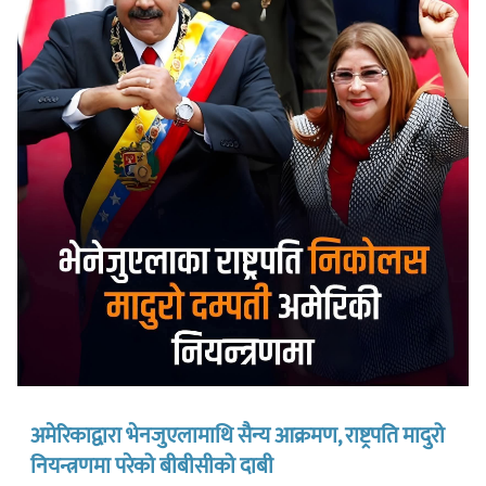
अमेरिकाद्वारा भेनजुएलामाथि सैन्य आक्रमण, राष्ट्रपति मादुरो
नियन्त्रणमा परेको बीबीसीको दाबी