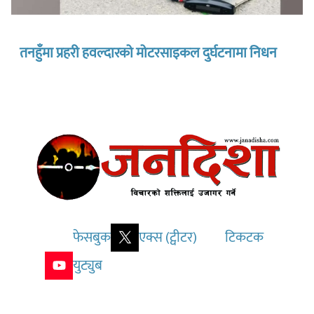
तनहुँमा प्रहरी हवल्दारको मोटरसाइकल दुर्घटनामा निधन
फेसबुक
एक्स (ट्वीटर)
टिकटक
युट्युब